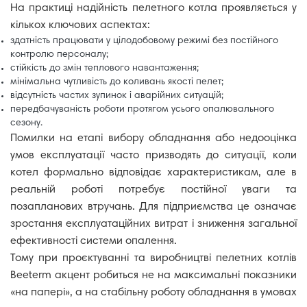
На практиці надійність пелетного котла проявляється у
кількох ключових аспектах:
здатність працювати у цілодобовому режимі без постійного
контролю персоналу;
стійкість до змін теплового навантаження;
мінімальна чутливість до коливань якості пелет;
відсутність частих зупинок і аварійних ситуацій;
передбачуваність роботи протягом усього опалювального
сезону.
Помилки на етапі вибору обладнання або недооцінка
умов експлуатації часто призводять до ситуації, коли
котел формально відповідає характеристикам, але в
реальній роботі потребує постійної уваги та
позапланових втручань. Для підприємства це означає
зростання експлуатаційних витрат і зниження загальної
ефективності системи опалення.
Тому при проєктуванні та виробництві пелетних котлів
Beeterm акцент робиться не на максимальні показники
«на папері», а на стабільну роботу обладнання в умовах