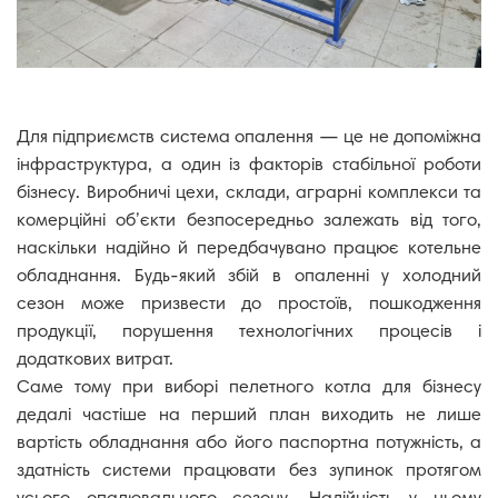
Пелетний котел 100
BEETERM
КОНТАКТИ
Пелетний котел 150
BEETERM
РОЗПРОДАЖ
Пелетний котел 200
Для підприємств система опалення — це не допоміжна
BEETERM
інфраструктура, а один із факторів стабільної роботи
Пелетний котел 250
бізнесу. Виробничі цехи, склади, аграрні комплекси та
BEETERM
комерційні об’єкти безпосередньо залежать від того,
Пелетний котел 300
наскільки надійно й передбачувано працює котельне
BEETERM
обладнання. Будь-який збій в опаленні у холодний
Пелетний котел 400
сезон може призвести до простоїв, пошкодження
BEETERM
продукції, порушення технологічних процесів і
Пелетний котел 500
додаткових витрат.
BEETERM
Саме тому при виборі пелетного котла для бізнесу
Прорахунок
дедалі частіше на перший план виходить не лише
Монтаж
ПОСЛУГИ
об'єкта
вартість обладнання або його паспортна потужність, а
здатність системи працювати без зупинок протягом