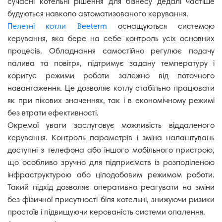
сучасні котельні рішення для бізнесу дедалі частіше
будуються навколо автоматизованого керування.
Пелетні котли Beeterm
оснащуються системою
керування, яка бере на себе контроль усіх основних
процесів. Обладнання самостійно регулює подачу
палива та повітря, підтримує задану температуру і
коригує режими роботи залежно від поточного
навантаження. Це дозволяє котлу стабільно працювати
як при пікових значеннях, так і в економічному режимі
без втрати ефективності.
Окремої уваги заслуговує можливість віддаленого
керування. Контроль параметрів і зміна налаштувань
доступні з телефона або іншого мобільного пристрою,
що особливо зручно для підприємств із розподіленою
інфраструктурою або цілодобовим режимом роботи.
Такий підхід дозволяє оперативно реагувати на зміни
без фізичної присутності біля котельні, знижуючи ризики
простоїв і підвищуючи керованість системи опалення.