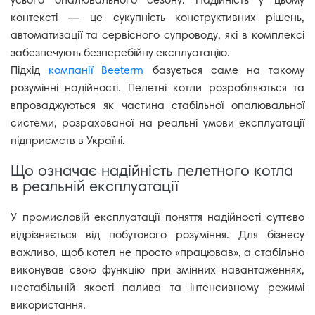
усього опалювального сезону. Надійність у цьому
Врізка
Переобладнання
Сервіс
пальників
хлебопечей
24/7
контексті — це сукупність конструктивних рішень,
автоматизації та сервісного супроводу, які в комплексі
забезпечують безперебійну експлуатацію.
Підхід
компанії Beeterm
базується саме на такому
розумінні надійності. Пелетні котли розробляються та
впроваджуються як частина стабільної опалювальної
системи, розрахованої на реальні умови експлуатації
підприємств в Україні.
Що означає надійність пелетного котла
в реальній експлуатації
У промисловій експлуатації поняття надійності суттєво
відрізняється від побутового розуміння. Для бізнесу
важливо, щоб котел не просто «працював», а стабільно
виконував свою функцію при змінних навантаженнях,
нестабільній якості палива та інтенсивному режимі
використання.