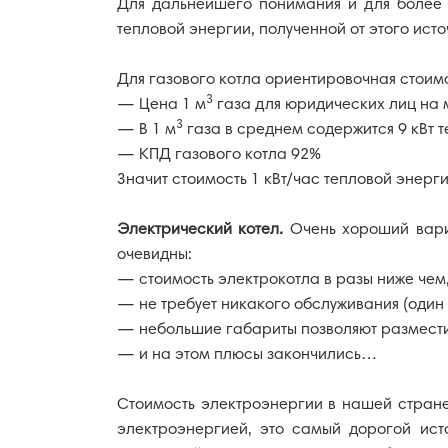
Для дальнейшего понимания и для более п
тепловой энергии, полученной от этого исто
Для газового котла ориентировочная стоимо
3
— Цена 1 м
газа для юридических лиц на м
3
— В 1 м
газа в среднем содержится 9 кВт 
— КПД газового котла 92%
Значит стоимость 1 кВт/час тепловой энерги
Электрический котел
.
Очень хороший вариа
очевидны:
— стоимость электрокотла в разы ниже чем,
— не требует никакого обслуживания (один 
— небольшие габариты позволяют разместит
— и на этом плюсы закончились…
Стоимость электроэнергии в нашей стране
электроэнергией, это самый дорогой ист