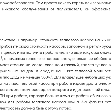
пожаробезопасен. Там просто нечему гореть или взрыватьс
 никакого обслуживания от пользователя, он эффектив
ьствие. Например, стоимость теплового насоса на 25 кВт 
 Прибавьте сюда стоимость насосов, запорной и регулирующ
в целом, и вы получите приблизительно еще такую же сумму.
2
м
, с помощью теплового насоса, это удовольствие обойдется 
ает столько же места, сколько и газовый, так что тут все 
ермальных зондов. В средне на 1 кВт тепловой мощност
2
тся площадь не меньше 500м
. Для владельцев небольших уч
т на лицо: тепловой насос при работе издает достаточно 
оса является компрессор, от которого и идет основной шум
ТН при работе, гораздо больше шума от работы обычного га
вном для работы теплового насоса нужна 3-х фазная сет
лектросеть должна быть к этому готова.