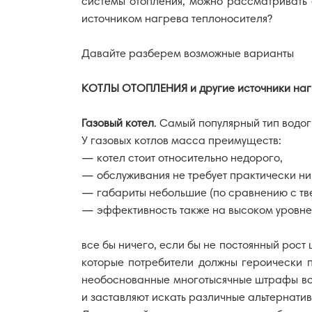
системы отопления, можно рассматривать 
источником нагрева теплоносителя?
Давайте разберем возможные варианты
КОТЛЫ ОТОПЛЕНИЯ и другие источники на
Газовый котел
. Самый популярный тип водог
У газовых котлов масса преимуществ:
— котел стоит относительно недорого,
— обслуживания не требует практически ни
Просчет
— габариты небольшие (по сравнению с тв
УСЛУГИ
обьекта
— эффективность также на высоком уровне
все бы ничего, если бы не постоянный рост
которые потребители должны героически п
необоснованные многотысячные штрафы все
и заставляют искать различные альтернатив