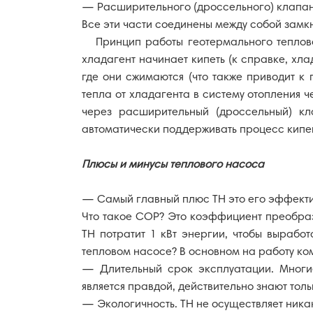
— Расширительного (дроссельного) клапа
Все эти части соединены между собой замкн
Принцип работы геотермального теплов
хладагент начинает кипеть (к справке, хл
где они сжимаются (что также приводит к
тепла от хладагента в систему отопления 
через расширительный (дроссельный) кл
автоматически поддерживать процесс кипен
Плюсы и минусы теплового насоса
— Самый главный плюс ТН это его эффекти
Что такое СОР? Это коэффициент преобраз
ТН потратит 1 кВт энергии, чтобы выработ
тепловом насосе? В основном на работу к
— Длительный срок эксплуатации. Многие
является правдой, действительно знают тол
— Экологичность. ТН не осуществляет ник