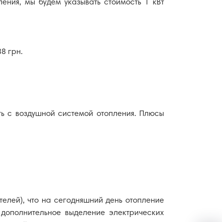
BEETERM
ения, мы будем указывать стоимость 1 кВт
Пеллетный котел 400 кВт
BEETERM
Пеллетный котел 500 кВт
BEETERM
8 грн.
ь с воздушной системой отопления. Плюсы
ГЛАВНАЯ
елей), что на сегодняшний день отопление
 дополнительное выделение электрических