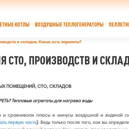
ЕТНЫЕ КОТЛЫ
ВОЗДУШНЫЕ ТЕПЛОГЕНЕРАТОРЫ
ПЕЛЛЕТН
зводств и складов. Какие есть варианты?
Котлы Compact
Теплогенератор на пеллетах
Я СТО, ПРОИЗВОДСТВ И СКЛАД
опливные котлы под горелку
Модульные котельные
Х ПОМЕЩЕНИЙ, СТО, СКЛАДОВ
РЕТЬ? Тепловые агрегаты для нагрева воды
еры для хранения пеллет
Сопутствующие товары
и и сравнивали плюсы и минусы воздушной и водяной сис
тать первую часть
)
. Ведь только после того, как вы опреде