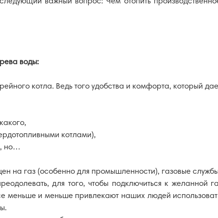
следующий важный вопрос: Чем отопить производственное 
грева
воды:
рейного котла. Ведь того удобства и комфорта, который дае
какого,
Врезка
ердотопливными котлами),
Монтаж
горелок
, но…
 цен на газ (особенно для промышленности), газовые служ
реодолевать, для того, чтобы подключиться к желанной г
 меньше и меньше привлекают наших людей использовать 
ы.