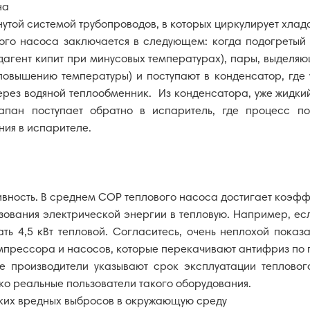
на
утой системой трубопроводов, в которых циркулирует хлада
ого насоса заключается в следующем: когда подогретый 
адагент кипит при минусовых температурах), пары, выделяю
 повышению температуры) и поступают в конденсатор, где
через водяной теплообменник. Из конденсатора, уже жидки
апан поступает обратно в испаритель, где процесс по
ия в испарителе.
вность. В среднем СОР теплового насоса достигает коэффи
ования электрической энергии в тепловую. Например, если
ать 4,5 кВт тепловой. Согласитесь, очень неплохой показа
омпрессора и насосов, которые перекачивают антифриз по
 производители указывают срок эксплуатации тепловог
ько реальные пользователи такого оборудования.
аких вредных выбросов в окружающую среду