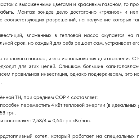
асток с высаженными цветами и красивым газоном, то про т
абыть. Монтаж зондов дело достаточно «грязное» и непр
е соответствующих разрешений, на получение которых та
вестиций, вложенных в тепловой насос окупается на пр
ьной срок, но каждый для себя решает сам, устраивает его
 теплового насоса, и его использования для отопления СТ
дходит для этих целей. Слишком большие капиталовложе
овсем правильная инвестиция, однако подчеркиваем, это и
.
ённой ТН, при среднем СОР 4 составляет:
особен переместить 4 кВт тепловой энергии (в идеальных 
58 грн.
 составляет: 2,58/4 = 0,64 грн кВт/час.
ердотопливный котел, который работает на специальных 