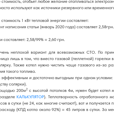
 стоимость, отобьет любое желание отапливаться электроэ
часто используют как источники резервного или временного
стоимость 1 кВт тепловой энергии составляет:
КАТАЛОГ
т написания статьи (январь 2020 года) составляет 2,58грн.
и составляет: 2,58/99% = 2,60 грн.
ень неплохой вариант для всевозможных СТО. По принц
ица лишь в том, что вместо газовой (пеллетной) горелки 
лярку. Также котел нужно чистить чаще газового из-за р
ия такого топлива.
ь эффективным и достаточно выгодным при одном условии:
ству солярки).
2
площадью 200м
с высотой потолков 4м, нужен будет котел 
 разделе
КАЛЬКУЛЯТОР
). Теплотворность отработанного м
 в сутки (не 24, как многие считают!), вот и получается пр
расходу (КПД котла около 92%) = 45 литров в сутки. За ме