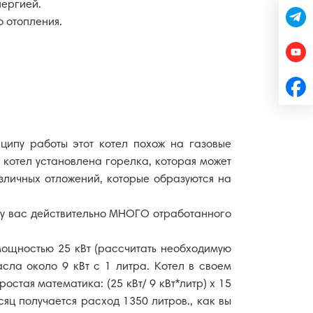
нергией.
О КОМПАНИИ
 отопления.
 НАШЕЙ ПРОДУКЦИИ
УСЛУГИ
ипу работы этот котел похож на газовые
в котел установлена горелка, которая может
НОВОСТИ
азличных отложений, которые образуются на
 у вас действительно МНОГО отработанного
ПОРТФОЛИО
мощностью 25 кВт (рассчитать необходимую
асла около 9 кВт с 1 литра. Котел в своем
КОНТАКТЫ
остая математика: (25 кВт/ 9 кВт*литр) х 15
сяц получается расход 1350 литров., как вы