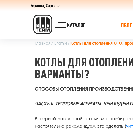
Украина, Харьков
ПЕЛЛ
КАТАЛОГ
Главная /
Статьи /
Котлы для отопления СТО, прои
Пеллетные котлы длительного горения
КОТЛЫ ДЛЯ ОТОПЛЕНИ
ВАРИАНТЫ?
Пеллетные горелки
Твердот
СПОСОБЫ ОТОПЛЕНИЯ ПРОИЗВОДСТВЕННЫ
ЧАСТЬ II. ТЕПЛОВЫЕ АГРЕГАТЫ. ЧЕМ БУДЕМ Г
Шнеки подачи пеллет
Бунк
В первой части этой статьи мы разбирал
настоятельно рекомендуем это сделать (
чи